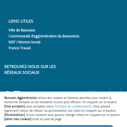
LIENS UTILES
Ville de Beauvais
Communauté d’agglomération du Beauvaisis
MEF / Mission locale
France Travail
RETROUVEZ-NOUS SUR LES
RÉSEAUX SOCIAUX
Lien vers notre page Facebook
Lien vers notre page LinkedIn
Beauvais Agglomération
utilise des cookies et d'autres données pour rendre la
recherche d'emploi ou de formation encore plus efficace. En cliquant sur le bouton
[Tout accepter]
, vous acceptez notre
Politique de confidentialité
. Vous pouvez
également choisir de refuser ou personnaliser vos choix en cliquant sur le bouton
[Personnaliser]
. À tout moment vous pouvez changer d'avis en cliquant sur le bouton
Accessibilité : partiellement conforme
Gérer mes cookies
-
-
[Gérer mes cookies]
situé en pied de page.
Mentions légales
Conditions générales d'utilisation
-
-